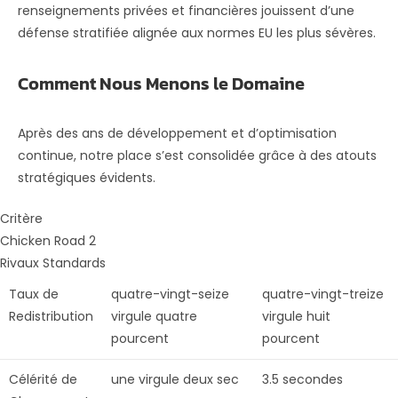
renseignements privées et financières jouissent d’une
défense stratifiée alignée aux normes EU les plus sévères.
Comment Nous Menons le Domaine
Après des ans de développement et d’optimisation
continue, notre place s’est consolidée grâce à des atouts
stratégiques évidents.
Critère
Chicken Road 2
Rivaux Standards
Taux de
quatre-vingt-seize
quatre-vingt-treize
Redistribution
virgule quatre
virgule huit
pourcent
pourcent
Célérité de
une virgule deux sec
3.5 secondes