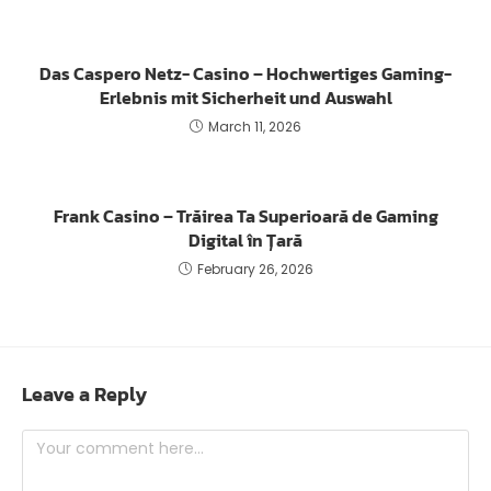
Das Caspero Netz- Casino – Hochwertiges Gaming-
Erlebnis mit Sicherheit und Auswahl
March 11, 2026
Frank Casino – Trăirea Ta Superioară de Gaming
Digital în Țară
February 26, 2026
Leave a Reply