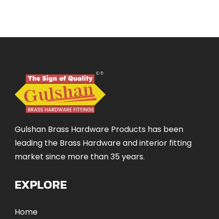
Gulshan Brass Hardware Products has been
leading the Brass Hardware and interior fitting
market since more than 35 years.
EXPLORE
Home