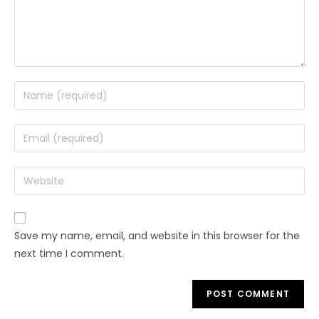
Save my name, email, and website in this browser for the
next time I comment.